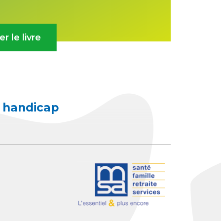
 le livre
e handicap
be