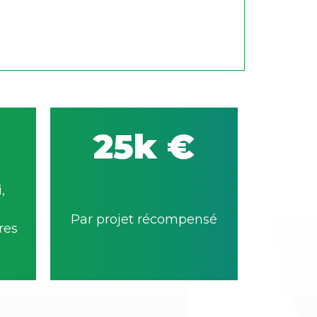
25k €
,
Par projet récompensé
res