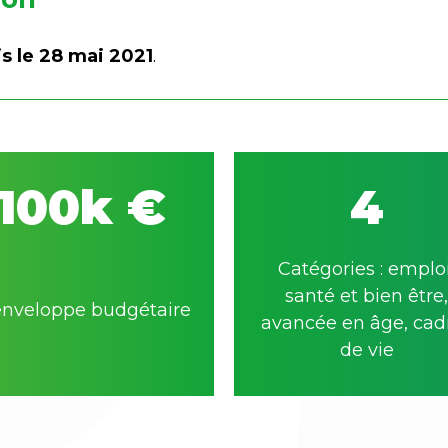
is le 28 mai 2021
.
100k €
4
Catégories : emploi
santé et bien être,
enveloppe budgétaire
avancée en âge, cad
de vie