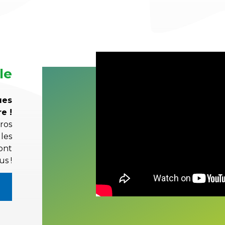
le
ues
e !
ros
 les
ont
us !